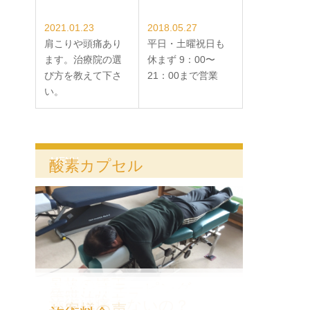
2021.01.23
2018.05.27
肩こりや頭痛あり
平日・土曜祝日も
ます。治療院の選
休まず 9：00〜
び方を教えて下さ
21：00まで営業
い。
MENU
酸素カプセル
骨格の矯正
キネシオテーピング
ストレッチ
筋膜リリース
電磁波除去
施術は痛くないの？
お客様の声