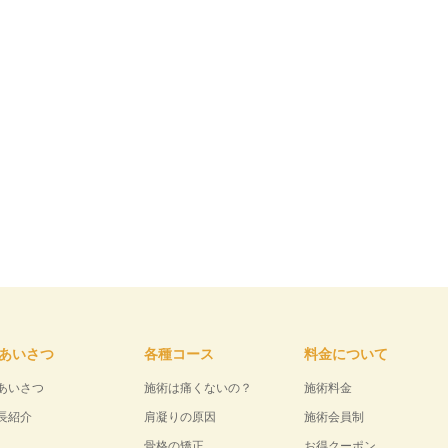
あいさつ
各種コース
料金について
あいさつ
施術は痛くないの？
施術料金
長紹介
肩凝りの原因
施術会員制
骨格の矯正
お得クーポン