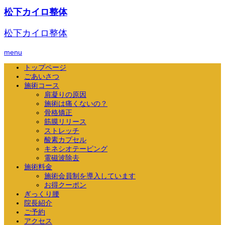
松下カイロ整体
松下カイロ整体
menu
トップページ
ごあいさつ
施術コース
肩凝りの原因
施術は痛くないの？
骨格矯正
筋膜リリース
ストレッチ
酸素カプセル
キネシオテーピング
電磁波除去
施術料金
施術会員制を導入しています
お得クーポン
ぎっくり腰
院長紹介
ご予約
アクセス