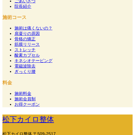
ごあいさつ
院長紹介
施術コース
施術は痛くないの？
肩凝りの原因
骨格の矯正
筋膜リリース
ストレッチ
酸素カプセル
キネシオテーピング
電磁波除去
ぎっくり腰
料金
施術料金
施術会員制
お得クーポン
松下カイロ整体
松下カイロ整体
〒509-2517